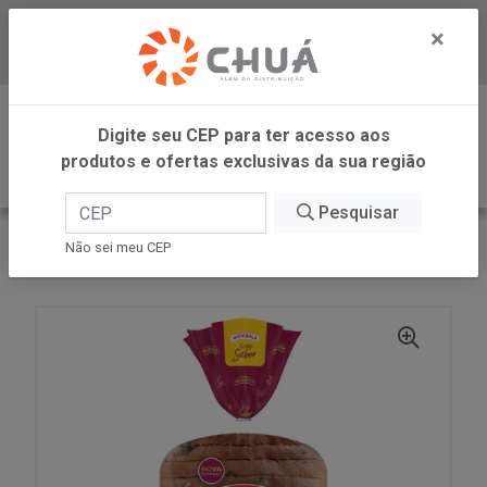
×
Baixe já nosso APP
0
Digite seu CEP para ter acesso aos
produtos e ofertas exclusivas da sua região
Pesquisar
VOLTAR
INÍCIO
Não sei meu CEP
PAO GRAO INTEG MACA CAN PASSAS 450G WB