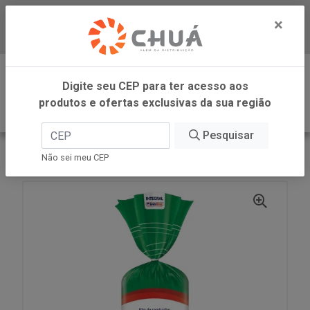
×
Baixe já nosso APP
0
Digite seu CEP para ter acesso aos
produtos e ofertas exclusivas da sua região
Pesquisar
VOLTAR
INÍCIO
PAO SANDUICHE FIBRAS 450G SB
Não sei meu CEP