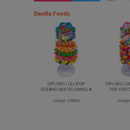
Danilla Foods
 LOLLIPOP
DIPLOKO LOLLIPOP ARCO
DIPLOKO LO
X15G DANILLA
POP 60X15G DANILLA
CUBO 60X
: 258620
Código: 258621
Código