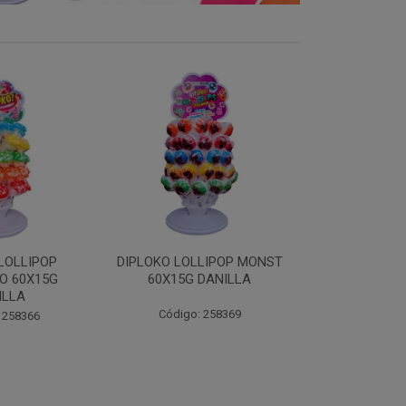
LIPOP MONST
DIPLOKO LOLLIPOP
DIPLOKO LOL
DANILLA
OCEANO 60X15G DANILLA
POP 60X15
 258369
Código: 258620
Código: