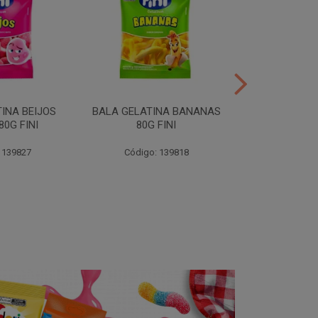
INA BEIJOS
BALA GELATINA BANANAS
BALA GE
0G FINI
80G FINI
DENTADURAS 
 139827
Código: 139818
Código: