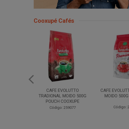
Cooxupé Cafés
EVOLUTTO
CAFE EVOLUTTO PREMIUM
FILTRO REU
 MOIDO 500G
MOIDO 500G COOXUPE
103 30U
 COOXUPE
Código: 259094
Código
: 259077