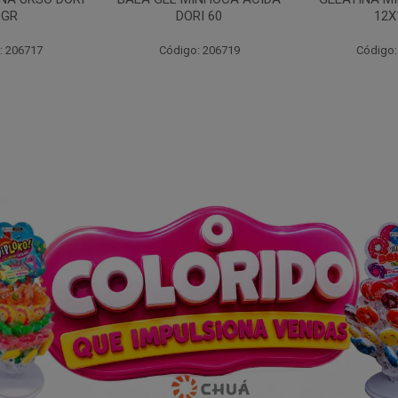
I 60
12X13G
: 206719
Código: 255689
Código: