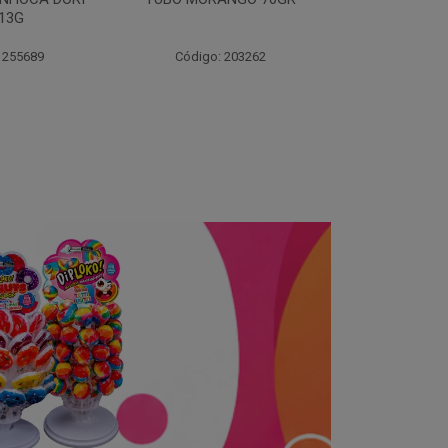
70
 203262
Código: 203264
Código: