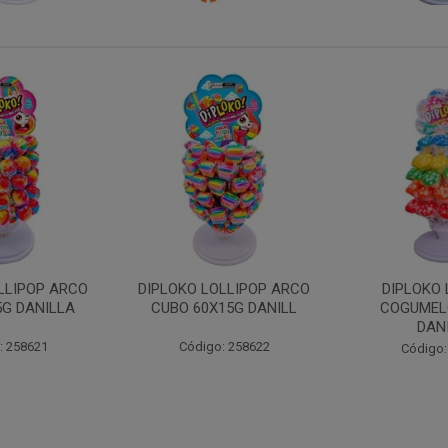
LLIPOP ARCO
DIPLOKO LOLLIPOP
DIPLOKO LOL
15G DANILL
COGUMELO 60X15G
60X15G 
DANILLA
: 258622
Código:
Código: 258366