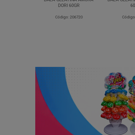
I 60GR
60GR
DOR
: 206720
Código: 206717
Código