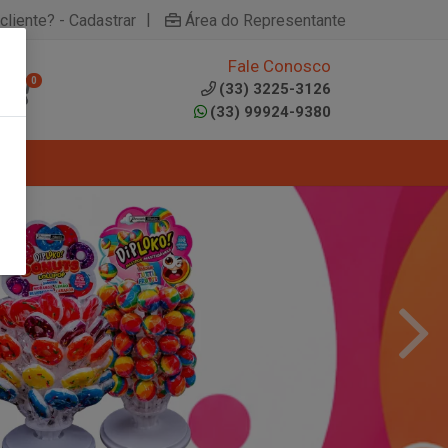
|
cliente? - Cadastrar
Área do Representante
Fale Conosco
0
(33) 3225-3126
(33) 99924-9380