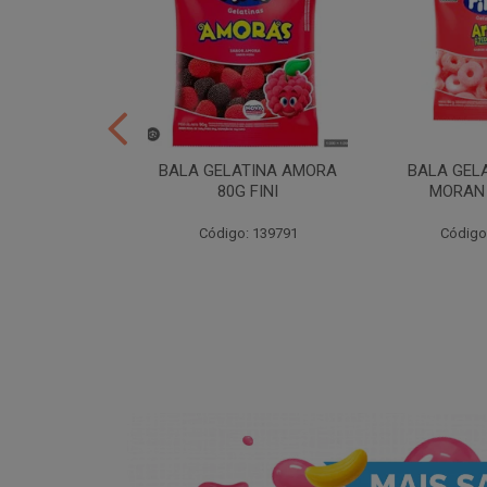
ER 10X35 FINI
BALA GELATINA AMORA
BALA GEL
80G FINI
MORAN 
: 258539
Código: 139791
Código