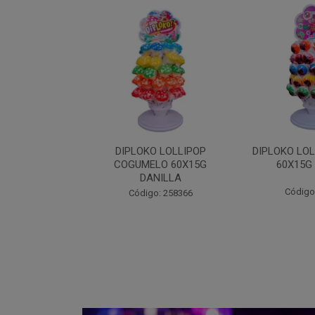
 LOLLIPOP
DIPLOKO LOLLIPOP MONST
DIPLOKO
LO 60X15G
60X15G DANILLA
OCEANO 60X
NILLA
Código: 258369
Código
: 258366