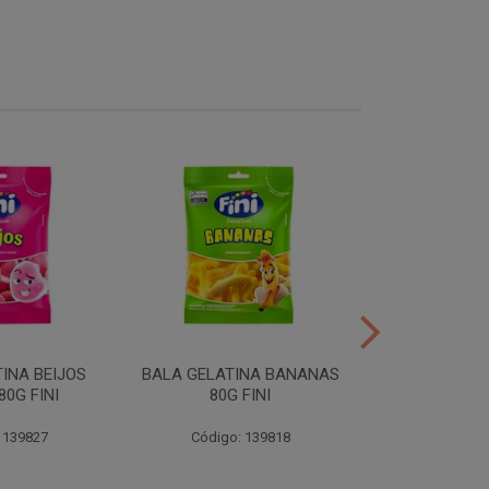
INA BEIJOS
BALA GELATINA BANANAS
BALA GE
0G FINI
80G FINI
DENTADURAS 
 139827
Código: 139818
Código: