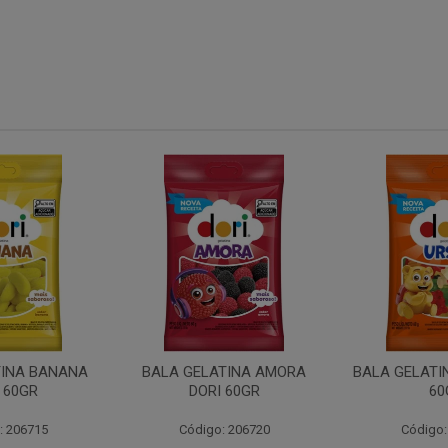
TINA AMORA
BALA GELATINA URSO DORI
BALA GEL MI
 60GR
60GR
DOR
: 206720
Código: 206717
Código: