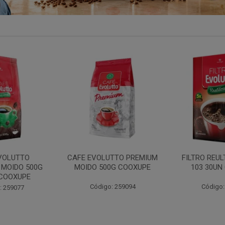
TTO PREMIUM
FILTRO REULT EVOLUTTO
FILTRO PAP
0G COOXUPE
103 30UN COOXUPE
102 30UN
: 259094
Código: 207791
Código: