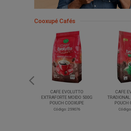
Cooxupé Cafés
EVOLUTTO
CAFE EVOLUTTO
CAFE EVOLU
E MOIDO 500G
TRADIONAL MOIDO 500G
MOIDO 50
 COOXUPE
POUCH COOXUPE
Código
: 259076
Código: 259077