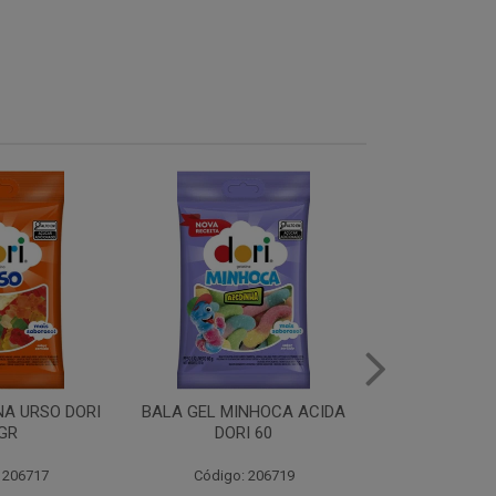
NHOCA ACIDA
TUBO MORANGO 70GR
TUBO YOGUR
I 60
 206719
Código: 203262
Código: