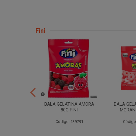
Fini
H TORCAO 80G
BALA GELATINA AMORA
BALA GEL
INI
80G FINI
MORAN 
: 206724
Código: 139791
Código