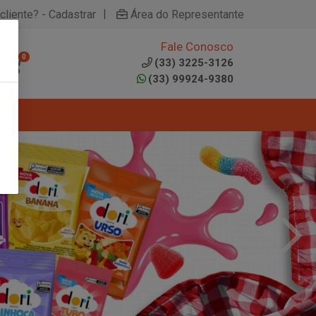
|
cliente? - Cadastrar
Área do Representante
Fale Conosco
0
(33) 3225-3126
(33) 99924-9380