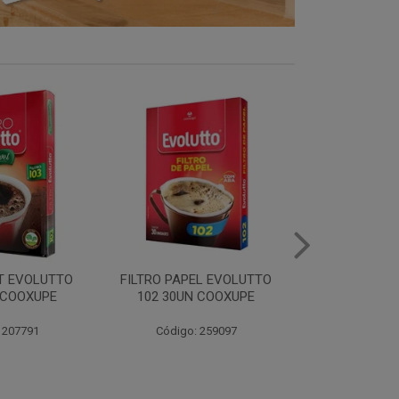
EL EVOLUTTO
FILTRO PAPEL EVOLUTTO
CAFE E
 COOXUPE
103 30UN COOXUPE
EXTRAFORTE 
500G C
 259097
Código: 259098
Código: