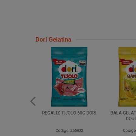
Dori Gelatina
JOLO 60G DORI
BALA GELATINA BANANA
BALA GELA
DORI 60GR
DORI
: 255832
Código: 206715
Código