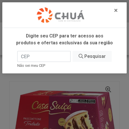
×
Baixe já nosso APP
0
Digite seu CEP para ter acesso aos
produtos e ofertas exclusivas da sua região
Pesquisar
VOLTAR
INÍCIO
CASA SUICA
Não sei meu CEP
PASCOATTONE RECH TRUFADO 450 CS