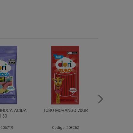
ANGO 70GR
TUBO YOGURTE100 70GR
TUBO MORA
70
 203262
Código: 203264
Código: