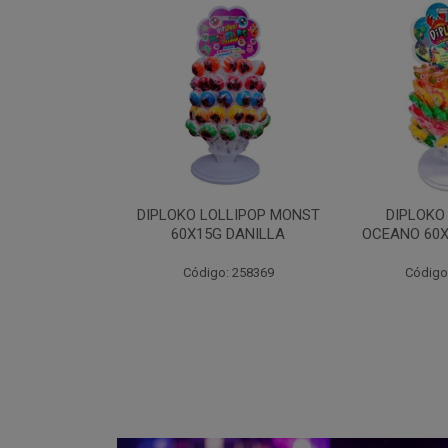
LLIPOP MONST
DIPLOKO LOLLIPOP
DIPLOKO LO
 DANILLA
OCEANO 60X15G DANILLA
POP 60X1
: 258369
Código: 258620
Código