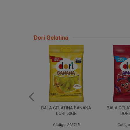
Dori Gelatina
TINA BANANA
BALA GELATINA AMORA
BALA GELATI
I 60GR
DORI 60GR
6
: 206715
Código: 206720
Código