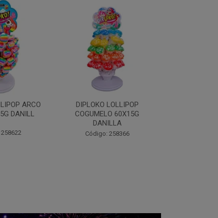
LOLLIPOP
DIPLOKO LOLLIPOP MONST
DIPLOKO 
O 60X15G
60X15G DANILLA
OCEANO 60X1
ILLA
Código: 258369
Código:
 258366