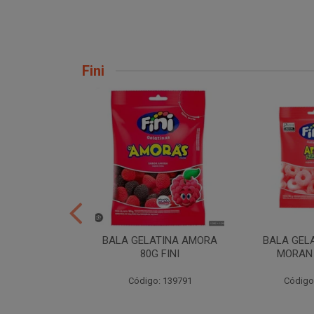
Fini
H TORCAO 80G
BALA GELATINA AMORA
BALA GEL
INI
80G FINI
MORAN 
: 206724
Código: 139791
Código