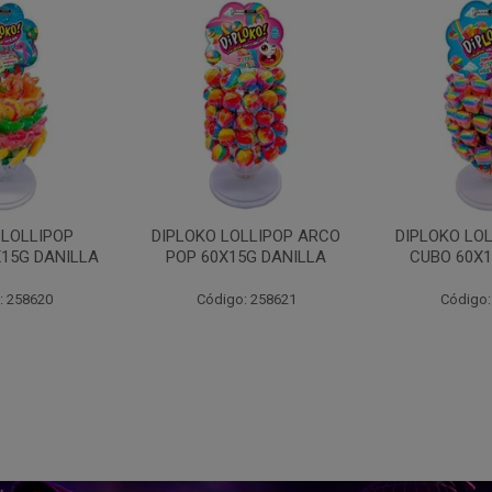
LLIPOP ARCO
DIPLOKO LOLLIPOP ARCO
DIPLOKO 
5G DANILLA
CUBO 60X15G DANILL
COGUMEL
DAN
: 258621
Código: 258622
Código: