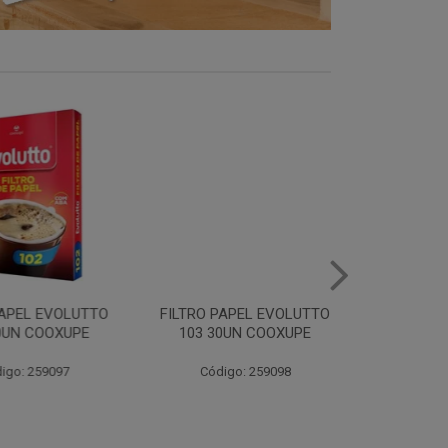
EL EVOLUTTO
FILTRO PAPEL EVOLUTTO
CAFE E
 COOXUPE
103 30UN COOXUPE
EXTRAFORTE 
500G C
 259097
Código: 259098
Código: