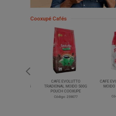
Cooxupé Cafés
EVOLUTTO
CAFE EVOLUTTO
CAFE EVOLU
E MOIDO 500G
TRADIONAL MOIDO 500G
MOIDO 50
 COOXUPE
POUCH COOXUPE
Código
: 259076
Código: 259077