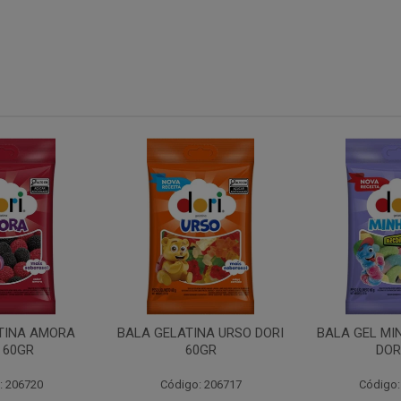
NA URSO DORI
BALA GEL MINHOCA ACIDA
TUBO MOR
0GR
DORI 60
: 206717
Código: 206719
Código: