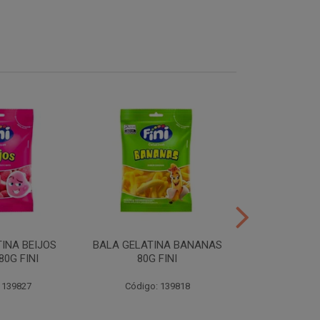
INA BEIJOS
BALA GELATINA BANANAS
BALA GE
0G FINI
80G FINI
DENTADURAS 
 139827
Código: 139818
Código: