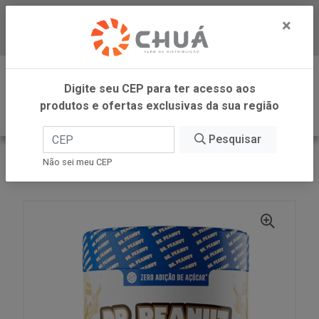
×
Baixe já nosso APP
0
Digite seu CEP para ter acesso aos
produtos e ofertas exclusivas da sua região
Pesquisar
VOLTAR
INÍCIO
Não sei meu CEP
PASTA AMEN CHOC BRAN 600G DR PEANUT