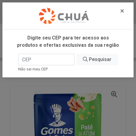
×
Baixe já nosso APP
0
Digite seu CEP para ter acesso aos
produtos e ofertas exclusivas da sua região
Pesquisar
VOLTAR
INÍCIO
GOMES DA COSTA
Não sei meu CEP
PATE ATUM AZEIT POUCH 170G GDC