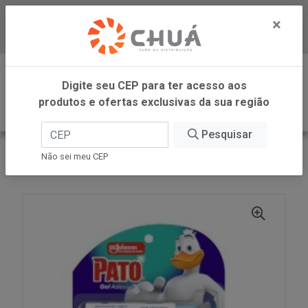
×
Baixe já nosso APP
0
Digite seu CEP para ter acesso aos
produtos e ofertas exclusivas da sua região
Pesquisar
VOLTAR
INÍCIO
SC JOHNSON
Não sei meu CEP
PATO GEL ADES VIOLET APL + RF 38G SC