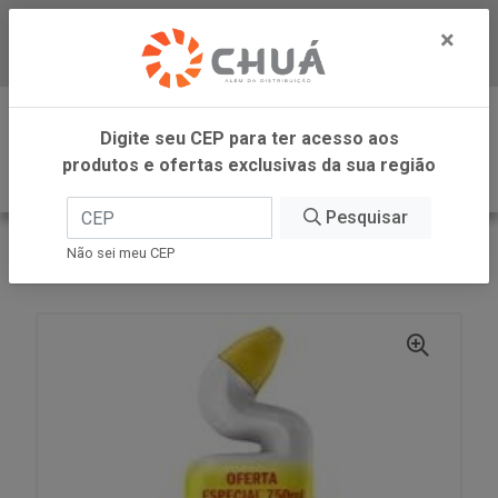
×
Baixe já nosso APP
0
Digite seu CEP para ter acesso aos
produtos e ofertas exclusivas da sua região
Pesquisar
VOLTAR
INÍCIO
SC JOHNSON
Não sei meu CEP
PATO LIMP SANIT PROM MAR 750ML SC