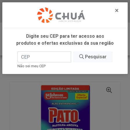
×
Baixe já nosso APP
0
Digite seu CEP para ter acesso aos
produtos e ofertas exclusivas da sua região
Pesquisar
VOLTAR
INÍCIO
SC JOHNSON
Não sei meu CEP
PATO PAST ADES VIOLET C/3 PAST SC