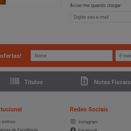
Avise-me quando chegar
ofertas!
Títulos
Notas Fiscais
itucional
Redes Sociais
 somos
Instagram
amas de Excelência
Facebook