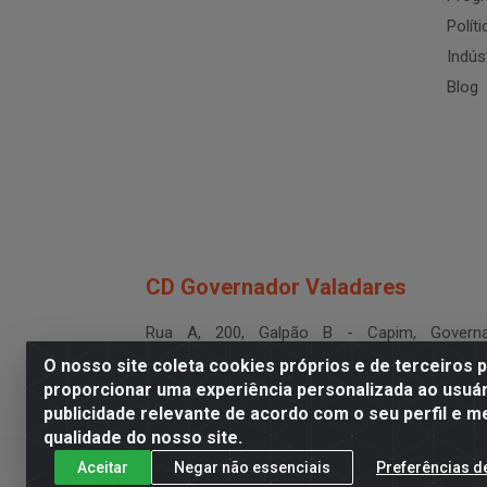
Polít
Indús
Blog
CD Governador Valadares
Rua A, 200, Galpão B - Capim, Governa
Valadares/MG - CEP 35.024-400
O nosso site coleta cookies próprios e de terceiros 
CNPJ 19.199.702/0003-36
proporcionar uma experiência personalizada ao usuár
publicidade relevante de acordo com o seu perfil e m
qualidade do nosso site.
Aceitar
Negar não essenciais
Preferências d