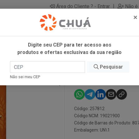
|
Área do Cliente ? - Entrar
Não é 
×
Digite seu CEP para ter acesso aos
produtos e ofertas exclusivas da sua região
LA
Pesquisar
PENNE RIGATE
Não sei meu CEP
Código: 257812
Código NCM: 19021900
Código de Barras do Produto: 8
Embalagem: UN\1