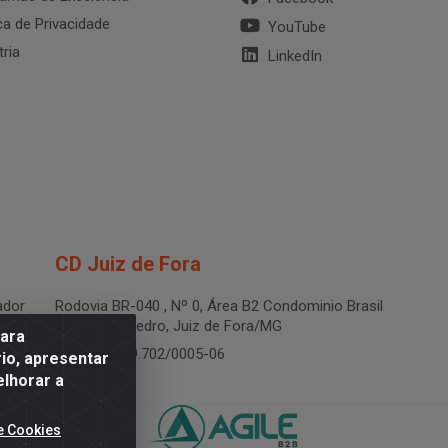
ica de Privacidade
YouTube
tria
LinkedIn
CD Juiz de Fora
dor
Rodovia BR-040 , Nº 0, Área B2 Condominio Brasil
LOG - São Pedro, Juiz de Fora/MG
para
CNPJ 19.199.702/0005-06
io, apresentar
elhorar a
e Cookies