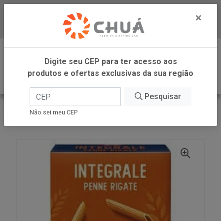
×
Baixe já nosso APP
0
Digite seu CEP para ter acesso aos
produtos e ofertas exclusivas da sua região
Pesquisar
VOLTAR
INÍCIO
BARILLA
Não sei meu CEP
PENNE RIGATE INTG 500G BARILLA