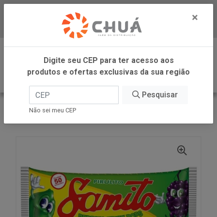
×
Baixe já nosso APP
0
Digite seu CEP para ter acesso aos
produtos e ofertas exclusivas da sua região
Pesquisar
VOLTAR
INÍCIO
SIMAS INDUSTRIAL DE ALIMENTOS
Não sei meu CEP
PIR.FRUTAS SAMITO 275G SIMAS