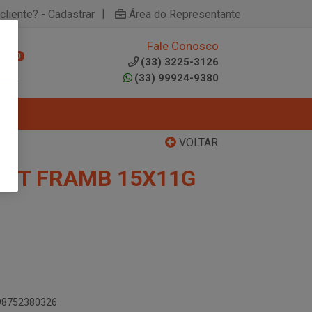
|
cliente? - Cadastrar
Área do Representante
Fale Conosco
0
(33) 3225-3126
(33) 99924-9380
VOLTAR
FOOT FRAMB 15X11G
898752380326