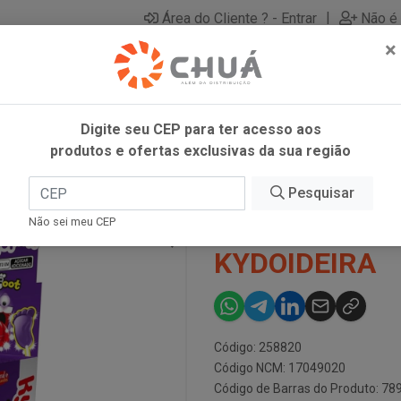
|
Área do Cliente ? - Entrar
Não é 
×
Digite seu CEP para ter acesso aos
produtos e ofertas exclusivas da sua região
FRAMB 15X11G KYDOIDEIRA
Pesquisar
PIRULIT BIG
Não sei meu CEP
KYDOIDEIRA
Código: 258820
Código NCM: 17049020
Código de Barras do Produto: 7