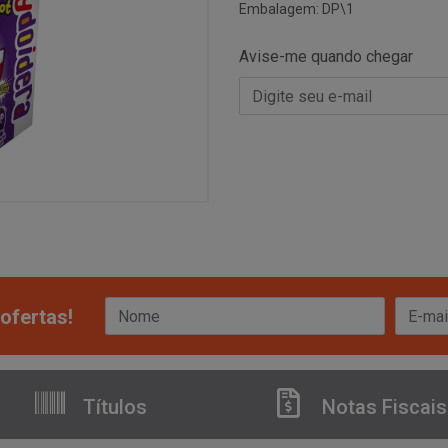
Embalagem: DP\1
Avise-me quando chegar
ofertas!
Títulos
Notas Fiscais