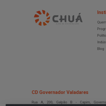
Inst
Quem
Progr
Polít
Indús
Blog
CD Governador Valadares
Rua A, 200, Galpão B - Capim, Governa