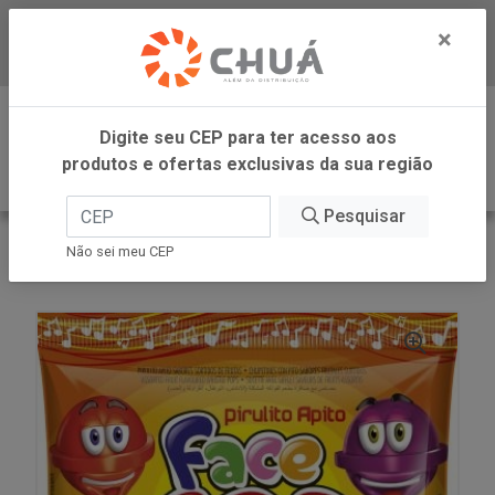
×
Baixe já nosso APP
0
Digite seu CEP para ter acesso aos
produtos e ofertas exclusivas da sua região
Pesquisar
VOLTAR
INÍCIO
DORI - ATACADO
Não sei meu CEP
PIRULITO APITO 450G FACEPOP