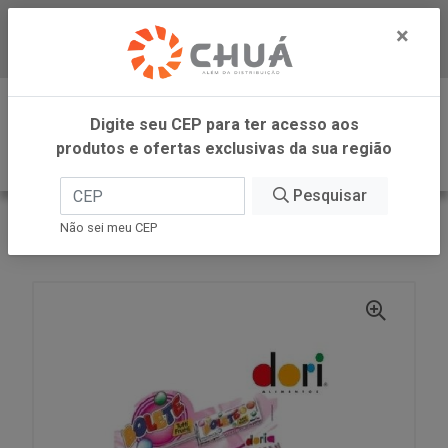
×
Baixe já nosso APP
0
Digite seu CEP para ter acesso aos
produtos e ofertas exclusivas da sua região
Pesquisar
VOLTAR
INÍCIO
DORI - ATACADO
Não sei meu CEP
PIRULITO MAST 50X11,2G BOLETE