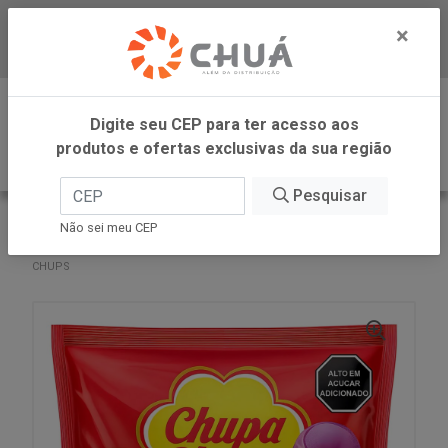
×
Baixe já nosso APP
0
Digite seu CEP para ter acesso aos
produtos e ofertas exclusivas da sua região
Pesquisar
VOLTAR
INÍCIO
PERFETTI
Não sei meu CEP
PIRULITO SORT CHUPA CHUPS BAG 50X12G CHUPA
CHUPS