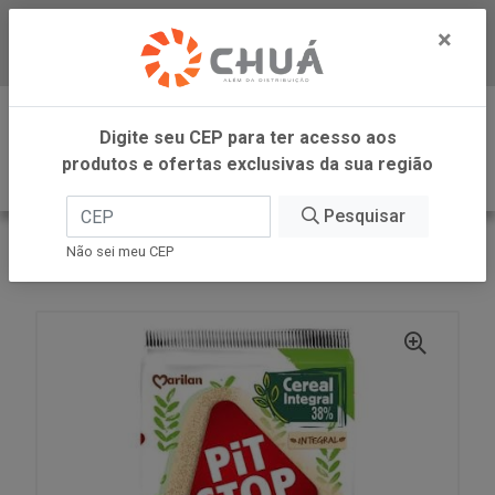
×
Baixe já nosso APP
0
Digite seu CEP para ter acesso aos
produtos e ofertas exclusivas da sua região
Pesquisar
VOLTAR
INÍCIO
MARILAN
Não sei meu CEP
PIT STOP INT FN 137G MARILAN