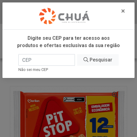
×
Baixe já nosso APP
0
Digite seu CEP para ter acesso aos
produtos e ofertas exclusivas da sua região
Pesquisar
VOLTAR
INÍCIO
MARILAN
Não sei meu CEP
PIT STOP ORIGINAL EC 274G MARILAN