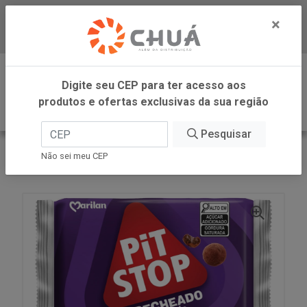
×
Baixe já nosso APP
0
Digite seu CEP para ter acesso aos
produtos e ofertas exclusivas da sua região
Pesquisar
VOLTAR
INÍCIO
MARILAN
Não sei meu CEP
PIT STOP RECH TRUFADO 98G MARILAN