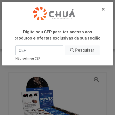
×
Baixe já nosso APP
0
Digite seu CEP para ter acesso aos
produtos e ofertas exclusivas da sua região
Pesquisar
VOLTAR
INÍCIO
Não sei meu CEP
PROT CHOC BARRA 12X41G MAX TITANIUM