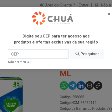
|
Área do Cliente ? - Entrar
Não é 
×
Digite seu CEP para ter acesso aos
produtos e ofertas exclusivas da sua região
P 25,2 ML
Pesquisar
RAID ELE BAS
Não sei meu CEP
ML
Código: 258085
Código NCM: 38089119
Código de Barras do Produto: 7