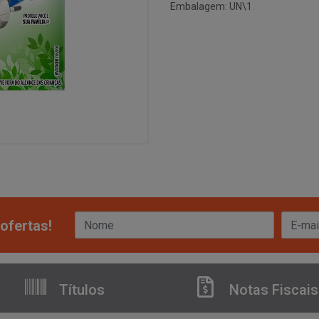
Embalagem: UN\1
ofertas!
Títulos
Notas Fiscais