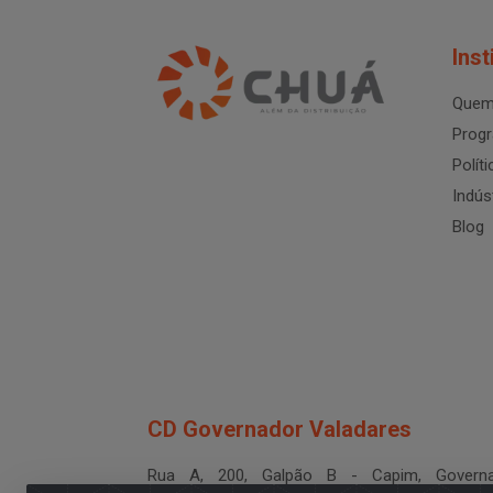
Inst
Quem
Progr
Polít
Indús
Blog
CD Governador Valadares
Rua A, 200, Galpão B - Capim, Governa