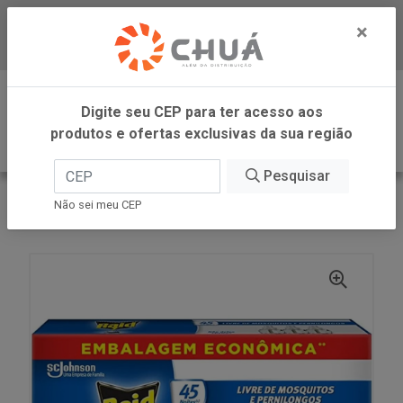
×
Baixe já nosso APP
0
Digite seu CEP para ter acesso aos
produtos e ofertas exclusivas da sua região
Pesquisar
VOLTAR
INÍCIO
SC JOHNSON
Não sei meu CEP
RAID ELE LIQ 45N 3 RFS 32.9ML