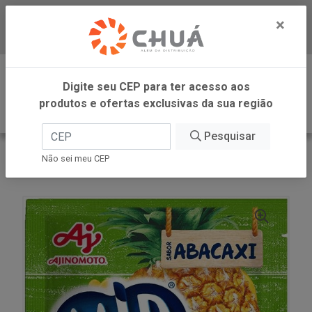
×
Baixe já nosso APP
0
Digite seu CEP para ter acesso aos
produtos e ofertas exclusivas da sua região
Pesquisar
VOLTAR
INÍCIO
AJINOMOTO REFRESCO
Não sei meu CEP
REFRESCO ABACAXI 15X20G MID