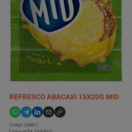
REFRESCO ABACAXI 15X20G MID
Código: 204857
Código NCM: 21069010