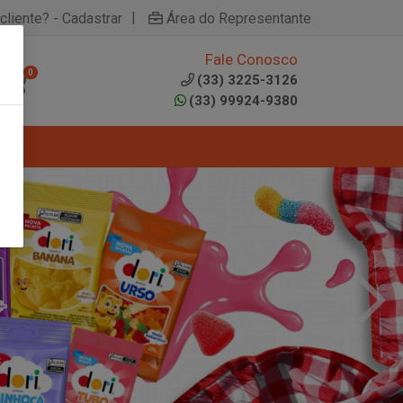
|
cliente? - Cadastrar
Área do Representante
Fale Conosco
0
(33) 3225-3126
(33) 99924-9380