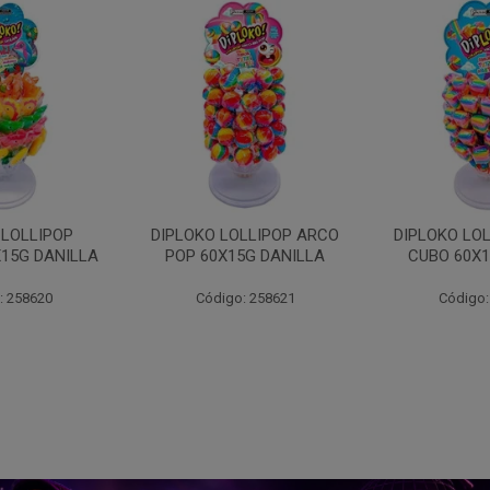
LLIPOP ARCO
DIPLOKO LOLLIPOP ARCO
DIPLOKO 
5G DANILLA
CUBO 60X15G DANILL
COGUMEL
DAN
: 258621
Código: 258622
Código: