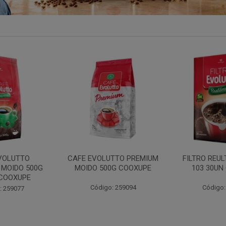
TTO PREMIUM
FILTRO REULT EVOLUTTO
FILTRO PAP
0G COOXUPE
103 30UN COOXUPE
102 30UN
: 259094
Código: 207791
Código: