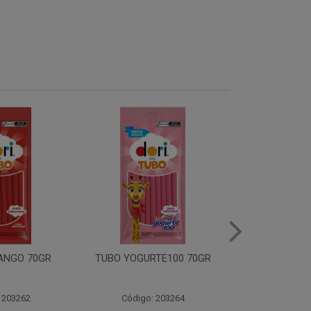
TE100 70GR
TUBO MORANGO ACIDO
GIRAFA YO
70GR
30X3
 203264
Código: 203261
Código: