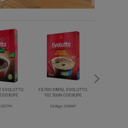
EL EVOLUTTO
FILTRO PAPEL EVOLUTTO
CAFE E
 COOXUPE
103 30UN COOXUPE
EXTRAFORTE 
500G C
 259097
Código: 259098
Código: