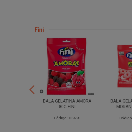
Fini
H TORCAO 80G
BALA GELATINA AMORA
BALA GEL
INI
80G FINI
MORAN 
: 206724
Código: 139791
Código