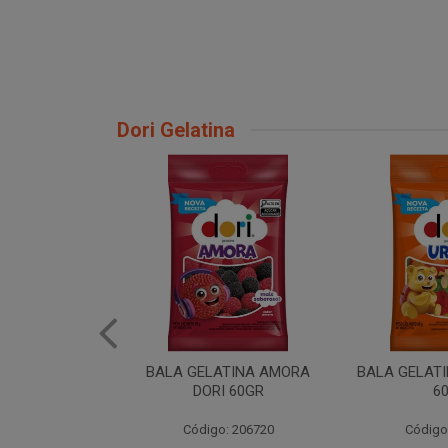
Dori Gelatina
ATINA AMORA
BALA GELATINA URSO DORI
BALA GEL M
I 60GR
60GR
DOR
: 206720
Código: 206717
Código