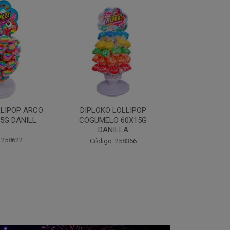
LOLLIPOP
DIPLOKO LOLLIPOP MONST
DIPLOKO 
O 60X15G
60X15G DANILLA
OCEANO 60X1
ILLA
Código: 258369
Código:
 258366