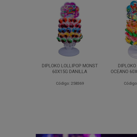
LLIPOP MONST
DIPLOKO LOLLIPOP
DIPLOKO LO
 DANILLA
OCEANO 60X15G DANILLA
POP 60X1
: 258369
Código: 258620
Código