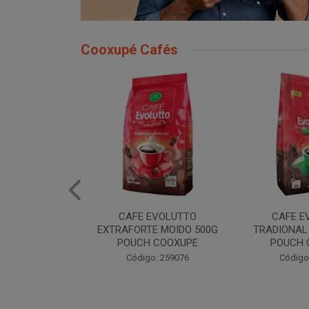
Cooxupé Cafés
EVOLUTTO
CAFE EVOLUTTO
CAFE EVOLU
E MOIDO 500G
TRADIONAL MOIDO 500G
MOIDO 50
 COOXUPE
POUCH COOXUPE
Código
: 259076
Código: 259077