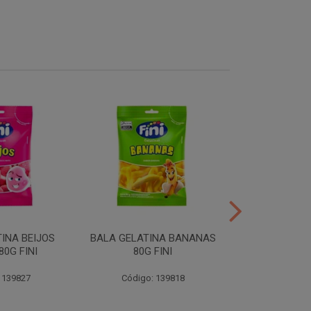
INA BEIJOS
BALA GELATINA BANANAS
BALA GE
0G FINI
80G FINI
DENTADURAS 
 139827
Código: 139818
Código: