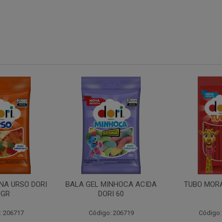
INHOCA ACIDA
TUBO MORANGO 70GR
TUBO YOGUR
I 60
: 206719
Código: 203262
Código: