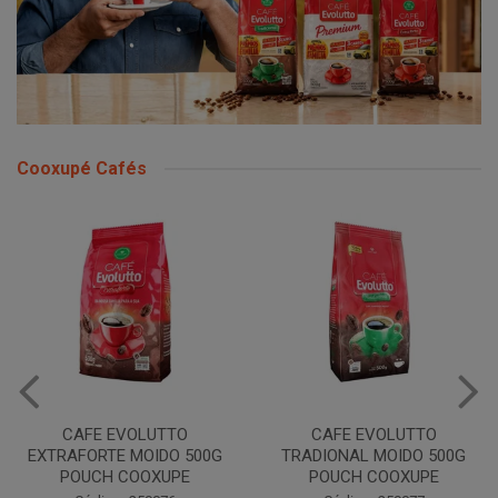
Cooxupé Cafés
TO
CAFE EVOLUTTO
CAFE EVOLUTTO P
O 500G
TRADIONAL MOIDO 500G
MOIDO 500G CO
PE
POUCH COOXUPE