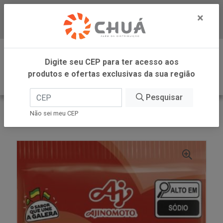
×
Baixe já nosso APP
0
Digite seu CEP para ter acesso aos
produtos e ofertas exclusivas da sua região
Pesquisar
VOLTAR
INÍCIO
AJINOMOTO
Não sei meu CEP
SAZON BATATA FRITA PAPRICA 60G AJINOMOTO