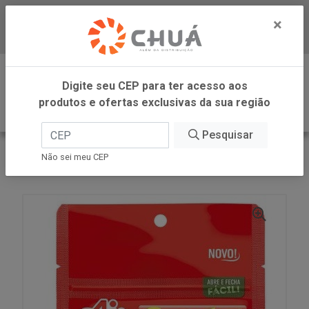
×
Baixe já nosso APP
0
Digite seu CEP para ter acesso aos
produtos e ofertas exclusivas da sua região
Pesquisar
VOLTAR
INÍCIO
AJINOMOTO
Não sei meu CEP
SAZON MEU TQ POUCH CASEIRO 16G AJINOMOTO