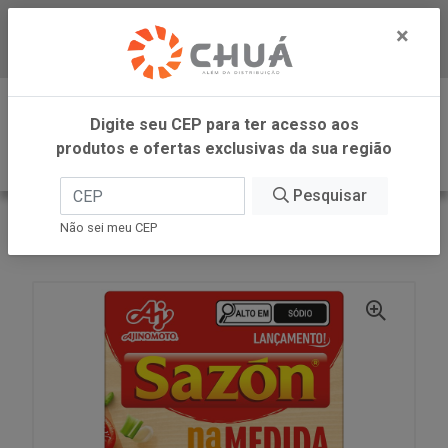
×
Baixe já nosso APP
0
Digite seu CEP para ter acesso aos
produtos e ofertas exclusivas da sua região
Pesquisar
VOLTAR
INÍCIO
AJINOMOTO
Não sei meu CEP
SAZON NA MEDIDA 10 VEGETAIS 30G