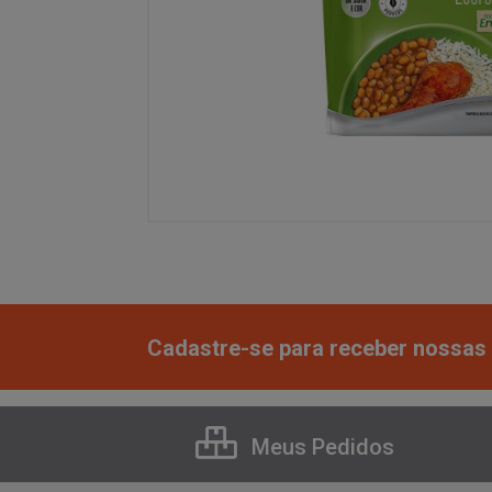
Cadastre-se para receber nossas 
Meus Pedidos