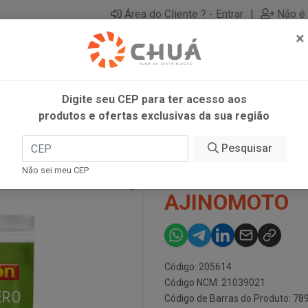
|
Área do Cliente ? - Entrar
Não é 
×
Digite seu CEP para ter acesso aos
produtos e ofertas exclusivas da sua região
P LOURO 900G AJINOMOTO
Pesquisar
SAZON TEMP 
Não sei meu CEP
AJINOMOTO
Código: 205614
Código NCM: 21039021
Código de Barras do Produto: 7