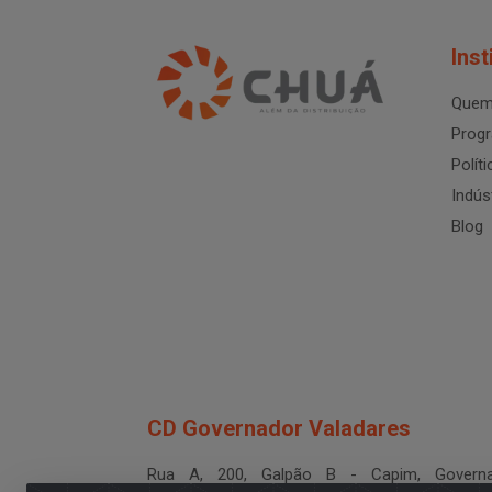
Inst
Quem
Progr
Polít
Indús
Blog
CD Governador Valadares
Rua A, 200, Galpão B - Capim, Governa