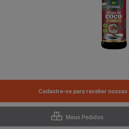
Cadastre-se para receber nossas 
Meus Pedidos