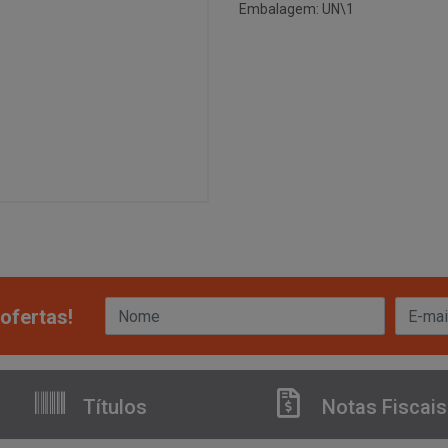
Embalagem: UN\1
ofertas!
Títulos
Notas Fiscais