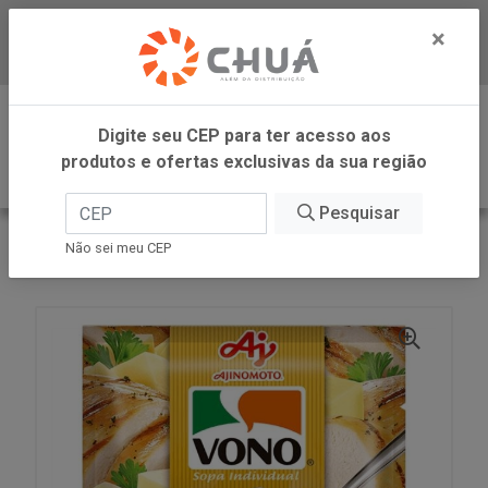
×
Baixe já nosso APP
0
Digite seu CEP para ter acesso aos
produtos e ofertas exclusivas da sua região
Pesquisar
VOLTAR
INÍCIO
AJINOMOTO
Não sei meu CEP
SOPA FRANGO QUEIJO 17G VONO