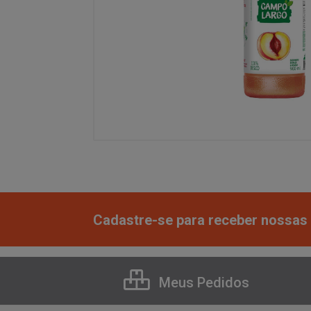
Cadastre-se para receber nossas 
Meus Pedidos