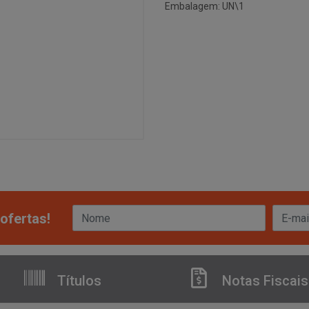
Embalagem: UN\1
ofertas!
Títulos
Notas Fiscais