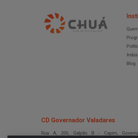
Inst
Quem
Progr
Polít
Indús
Blog
CD Governador Valadares
Rua A, 200, Galpão B - Capim, Governa