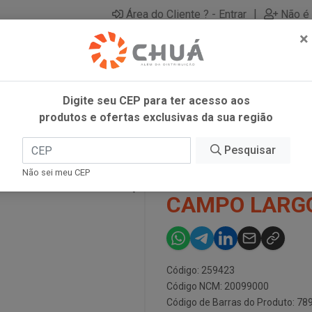
|
Área do Cliente ? - Entrar
Não é 
×
Digite seu CEP para ter acesso aos
produtos e ofertas exclusivas da sua região
ML CAMPO LARGO
Pesquisar
SUCO PESSEG
Não sei meu CEP
CAMPO LARG
Código: 259423
Código NCM: 20099000
Código de Barras do Produto: 7