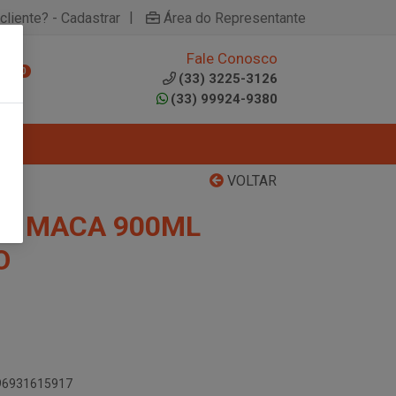
|
cliente? - Cadastrar
Área do Representante
Fale Conosco
0
(33) 3225-3126
(33) 99924-9380
VOLTAR
O MACA 900ML
O
896931615917