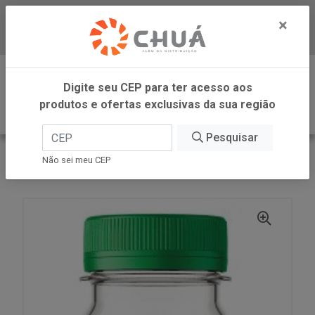
×
Baixe já nosso APP
0
Digite seu CEP para ter acesso aos
produtos e ofertas exclusivas da sua região
Pesquisar
VOLTAR
INÍCIO
ZANLORENZI
Não sei meu CEP
SUCO UVA TT 900ML CAMPO LARGO