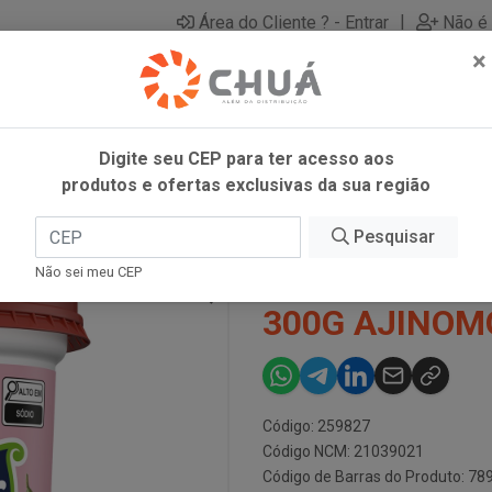
|
Área do Cliente ? - Entrar
Não é 
×
Digite seu CEP para ter acesso aos
produtos e ofertas exclusivas da sua região
OR AMI 300G AJINOMOTO
Pesquisar
TEMPERO C/ 
Não sei meu CEP
300G AJINOM
Código: 259827
Código NCM: 21039021
Código de Barras do Produto: 7