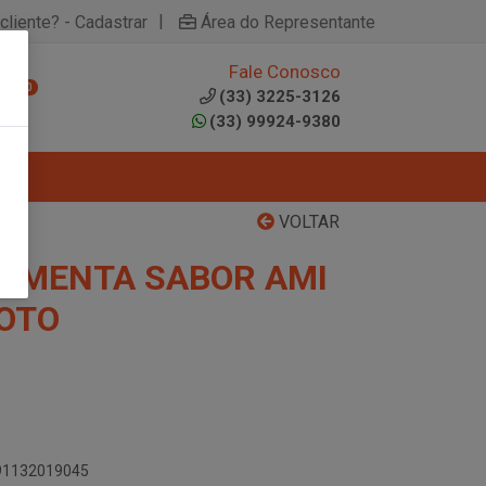
|
cliente? - Cadastrar
Área do Representante
Fale Conosco
0
(33) 3225-3126
(33) 99924-9380
VOLTAR
PIMENTA SABOR AMI
OTO
891132019045