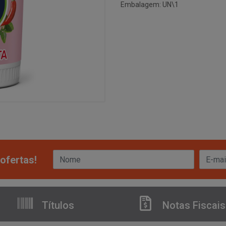
Embalagem: UN\1
ofertas!
Títulos
Notas Fiscais