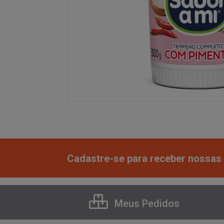
Cadastre-se para receber nossas 
Meus Pedidos