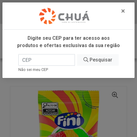
×
Baixe já nosso APP
0
Digite seu CEP para ter acesso aos
produtos e ofertas exclusivas da sua região
Pesquisar
VOLTAR
INÍCIO
FINI
Não sei meu CEP
TIRAS ROLLER FRUT CITRICA 12X20G FINI