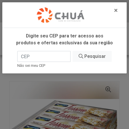
×
Baixe já nosso APP
0
Digite seu CEP para ter acesso aos
produtos e ofertas exclusivas da sua região
Pesquisar
VOLTAR
INÍCIO
MONTEVERGINE
Não sei meu CEP
TOR.C/AMENDOIM CT.12X90GRS MONTE V.