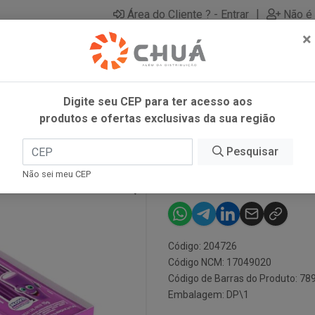
|
Área do Cliente ? - Entrar
Não é 
×
Digite seu CEP para ter acesso aos
produtos e ofertas exclusivas da sua região
Pesquisar
TUBES UVA 12
Não sei meu CEP
Código: 204726
Código NCM: 17049020
Código de Barras do Produto: 7
Embalagem: DP\1