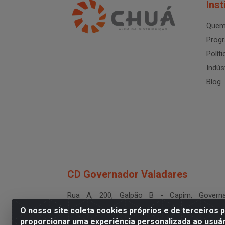
Inst
Quem
Progr
Polít
Indús
Blog
CD Governador Valadares
Rua A, 200, Galpão B - Capim, Governa
Valadares/MG - CEP 35.024-400
O nosso site coleta cookies próprios e de terceiros 
CNPJ 19.199.702/0003-36
proporcionar uma experiência personalizada ao usuár