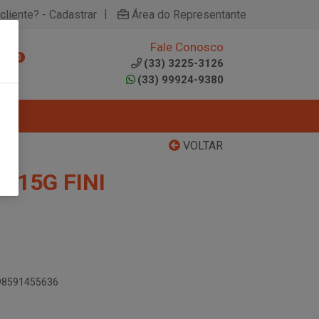
|
cliente? - Cadastrar
Área do Representante
Fale Conosco
0
(33) 3225-3126
(33) 99924-9380
VOLTAR
X15G FINI
898591455636