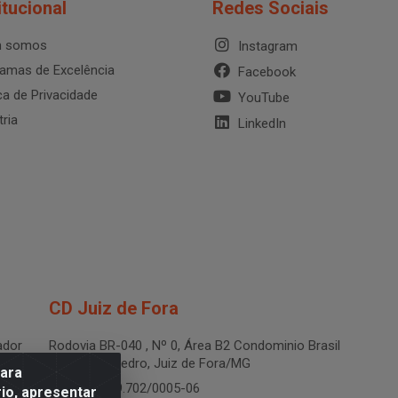
itucional
Redes Sociais
 somos
Instagram
amas de Excelência
Facebook
ica de Privacidade
YouTube
tria
LinkedIn
CD Juiz de Fora
dor
Rodovia BR-040 , Nº 0, Área B2 Condominio Brasil
LOG - São Pedro, Juiz de Fora/MG
para
CNPJ 19.199.702/0005-06
io, apresentar