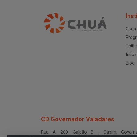
Inst
Quem
Progr
Polít
Indús
Blog
CD Governador Valadares
Rua A, 200, Galpão B - Capim, Governa