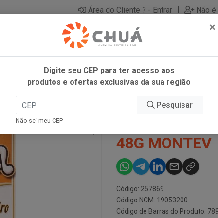
|
Área do Cliente ? - Entrar
Não é 
×
Digite seu CEP para ter acesso aos
produtos e ofertas exclusivas da sua região
CH BRIGAD 48G MONTEV
Pesquisar
TUB-IN BISC
Não sei meu CEP
48G MONTEV
Código: 257869
Código NCM: 19053200
Código de Barras do Produto: 7