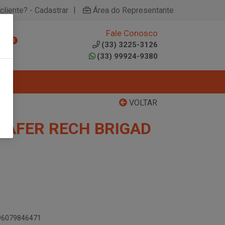
|
cliente? - Cadastrar
Área do Representante
Fale Conosco
0
(33) 3225-3126
(33) 99924-9380
VOLTAR
 WAFER RECH BRIGAD
896079846471