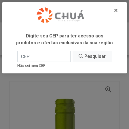
×
Baixe já nosso APP
0
Digite seu CEP para ter acesso aos
produtos e ofertas exclusivas da sua região
Pesquisar
VOLTAR
INÍCIO
ZANLORENZI
Não sei meu CEP
VINHO BCO SC 750ML CAMPO LARGO