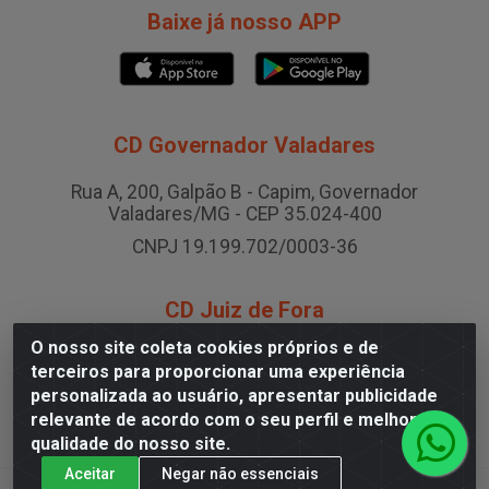
Baixe já nosso APP
CD Governador Valadares
Rua A, 200, Galpão B - Capim, Governador
Valadares/MG - CEP 35.024-400
CNPJ 19.199.702/0003-36
CD Juiz de Fora
O nosso site coleta cookies próprios e de
Rodovia BR-040 , Nº 0, Área B2 Condominio Brasil
terceiros para proporcionar uma experiência
LOG - São Pedro, Juiz de Fora/MG
personalizada ao usuário, apresentar publicidade
CNPJ 19.199.702/0005-06
relevante de acordo com o seu perfil e melhorar a
qualidade do nosso site.
Aceitar
Negar não essenciais