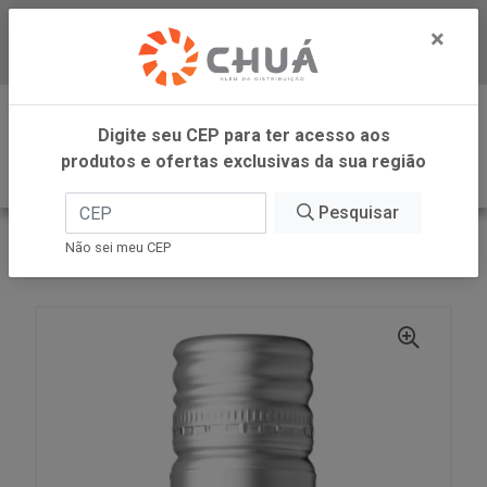
×
Baixe já nosso APP
0
Digite seu CEP para ter acesso aos
produtos e ofertas exclusivas da sua região
Pesquisar
VOLTAR
INÍCIO
ZANLORENZI
Não sei meu CEP
VINHO RS 750ML TORO CENTENARIO CL