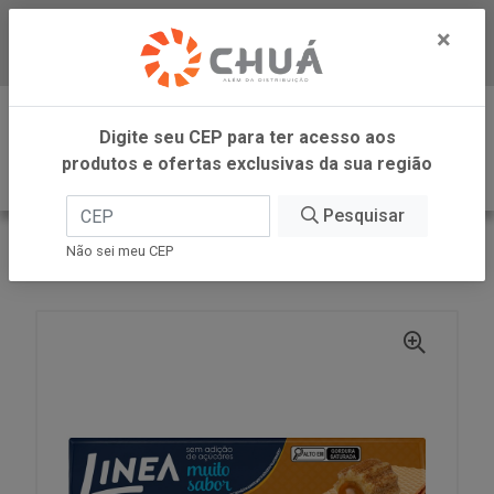
×
Baixe já nosso APP
0
Digite seu CEP para ter acesso aos
produtos e ofertas exclusivas da sua região
Pesquisar
VOLTAR
INÍCIO
LINEA ALIMENTOS
Não sei meu CEP
WAFER CHURROS 90G LINEA