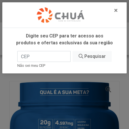
×
Baixe já nosso APP
0
Digite seu CEP para ter acesso aos
produtos e ofertas exclusivas da sua região
Pesquisar
VOLTAR
INÍCIO
Não sei meu CEP
WHEY COOK POTE 900G MAX TITANIUM