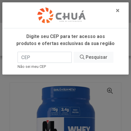
×
Baixe já nosso APP
0
Digite seu CEP para ter acesso aos
produtos e ofertas exclusivas da sua região
Pesquisar
VOLTAR
INÍCIO
Não sei meu CEP
WHEY PRO CHOC POTE 1KG MAX TITANIUM