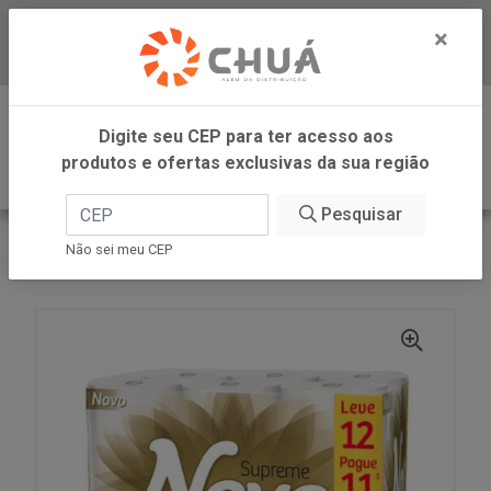
×
Baixe já nosso APP
0
Digite seu CEP para ter acesso aos
produtos e ofertas exclusivas da sua região
Pesquisar
VOLTAR
INÍCIO
SUZANO - NEVE
Não sei meu CEP
PAPEL HIG FT SUPRE NEUT 20M 6PC X L12P11 NEVE