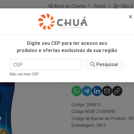
|
Área do Cliente ? - Entrar
Não é 
×
Digite seu CEP para ter acesso aos
produtos e ofertas exclusivas da sua região
20G LINEA
Pesquisar
ADOC SUCR C
Não sei meu CEP
Código: 206815
Código NCM: 21069090
Código de Barras do Produto: 7
Embalagem: UN\1