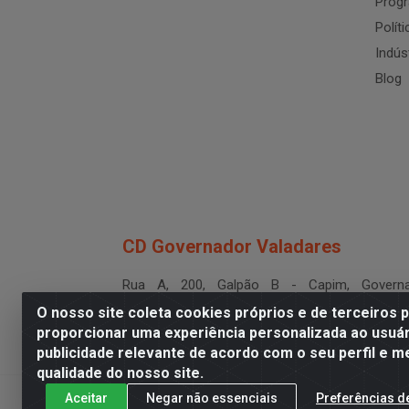
Progr
Polít
Indús
Blog
CD Governador Valadares
Rua A, 200, Galpão B - Capim, Governa
Valadares/MG - CEP 35.024-400
O nosso site coleta cookies próprios e de terceiros 
CNPJ 19.199.702/0003-36
proporcionar uma experiência personalizada ao usuár
publicidade relevante de acordo com o seu perfil e m
qualidade do nosso site.
Aceitar
Negar não essenciais
Preferências d