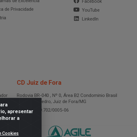
amas de Excelência
Facebook
ica de Privacidade
YouTube
tria
LinkedIn
CD Juiz de Fora
dor
Rodovia BR-040 , Nº 0, Área B2 Condominio Brasil
LOG - São Pedro, Juiz de Fora/MG
para
CNPJ 19.199.702/0005-06
io, apresentar
elhorar a
e Cookies