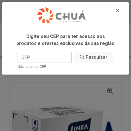
×
Baixe já nosso APP
0
Digite seu CEP para ter acesso aos
produtos e ofertas exclusivas da sua região
Pesquisar
VOLTAR
INÍCIO
LINEA ALIMENTOS
Não sei meu CEP
ADOC SUCR LIQ 6X75ML LINEA