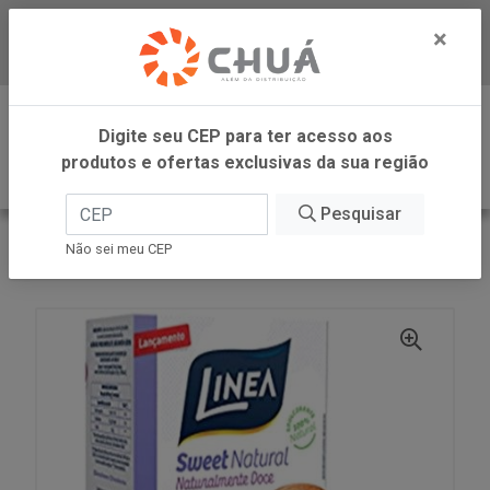
×
Baixe já nosso APP
0
Digite seu CEP para ter acesso aos
produtos e ofertas exclusivas da sua região
Pesquisar
VOLTAR
INÍCIO
LINEA ALIMENTOS
Não sei meu CEP
ADOC SWEET NATU PO 50X0,6G LINEA