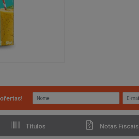
ofertas!
Títulos
Notas Fiscais