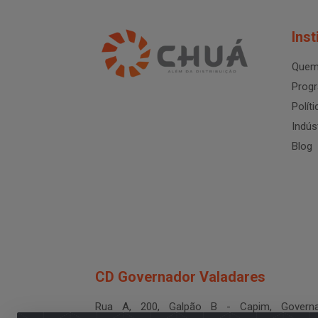
Inst
Quem
Progr
Polít
Indús
Blog
CD Governador Valadares
Rua A, 200, Galpão B - Capim, Governa