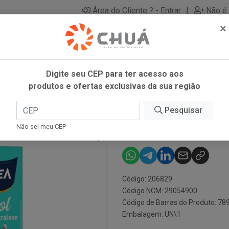
|
Área do Cliente ? - Entrar
Não é 
×
Digite seu CEP para ter acesso aos
produtos e ofertas exclusivas da sua região
ML LINEA
Pesquisar
ADOC XILITOL
Não sei meu CEP
Código: 206829
Código NCM: 29054900
Código de Barras do Produto: 7
Embalagem: UN\1